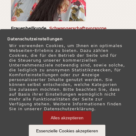
Frauenheilkunde,
Schwangerschaftsvorsorge
Privat- und Kassensprechstunde Gynäkologie
Datenschutzeinstellungen
und Geburtshilfe, Schwangerschaftsvorsorge,
Wir verwenden Cookies, um Ihnen ein optimales
Webseiten-Erlebnis zu bieten. Dazu zählen
Verhütungsberatung.
Cookies, die für den Betrieb der Seite und für
die Steuerung unserer kommerziellen
Seit 1. Juli 2025 im
Ärzteteam
des
Unternehmensziele notwendig sind, sowie solche,
die lediglich zu anonymen Statistikzwecken, für
Ganzheitlichen Frauenarzt-Zentrums München.
Komforteinstellungen oder zur Anzeige
personalisierter Inhalte genutzt werden. Sie
Fremdsprachen:
können selbst entscheiden, welche Kategorien
Sie zulassen möchten. Bitte beachten Sie, dass
Kasachisch (Muttersprache), Russisch, Englisch,
auf Basis ihrer Einstellungen womöglich nicht
Spanisch
mehr alle Funktionalitäten der Seite zur
Verfügung stehen. Weitere Informationen finden
Sie in unserer Datenschutzerklärung.
-> Termin online buchen
Alles akzeptieren
Essenzielle Cookies akzeptieren