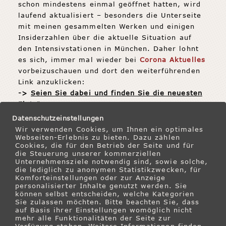
schon mindestens einmal geöffnet hatten, wird
laufend aktualisiert – besonders die Unterseite
mit meinen gesammelten Werken und einigen
Insiderzahlen über die aktuelle Situation auf
den Intensivstationen in München. Daher lohnt
es sich, immer mal wieder bei
Corona Aktuelles
vorbeizuschauen und dort den weiterführenden
Link anzuklicken:
->
Seien Sie dabei und finden Sie die neuesten
Einträge
.
Ich freue mich auf einen konstruktiven
Datenschutzeinstellungen
Austausch mit Ihnen. Schicken Sie mir auch
Wir verwenden Cookies, um Ihnen ein optimales
gerne Links, die es wert sind, hier ebenfalls
Webseiten-Erlebnis zu bieten. Dazu zählen
Cookies, die für den Betrieb der Seite und für
gelistet zu werden. Mit meinem Sohn habe ich
die Steuerung unserer kommerziellen
um eine Selleriestaude gewettet, dass Sie die
Unternehmensziele notwendig sind, sowie solche,
die lediglich zu anonymen Statistikzwecken, für
52% noch toppen werden! Es lohnt sich, hier
Komforteinstellungen oder zur Anzeige
gemeinsam zu einem guten Ausgang der
personalisierter Inhalte genutzt werden. Sie
Situation beizutragen.
können selbst entscheiden, welche Kategorien
Sie zulassen möchten. Bitte beachten Sie, dass
auf Basis ihrer Einstellungen womöglich nicht
Herzliche Grüße
mehr alle Funktionalitäten der Seite zur