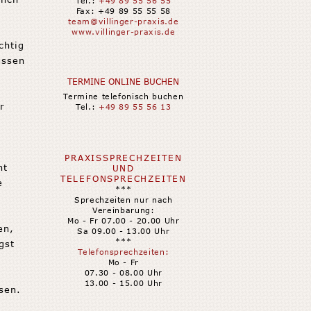
Tel.:
+49 89 55 56 55
Fax: +49 89 55 55 58
team@villinger-praxis.de
www.villinger-praxis.de
chtig
üssen
TERMINE ONLINE BUCHEN
Termine telefonisch buchen
r
Tel.:
+49 89 55 56 13
PRAXISSPRECHZEITEN
ht
UND
TELEFONSPRECHZEITEN
e
***
Sprechzeiten nur nach
Vereinbarung:
Mo - Fr 07.00 - 20.00 Uhr
en,
Sa 09.00 - 13.00 Uhr
***
gst
Telefonsprechzeiten:
Mo - Fr
07.30 - 08.00 Uhr
13.00 - 15.00 Uhr
sen.