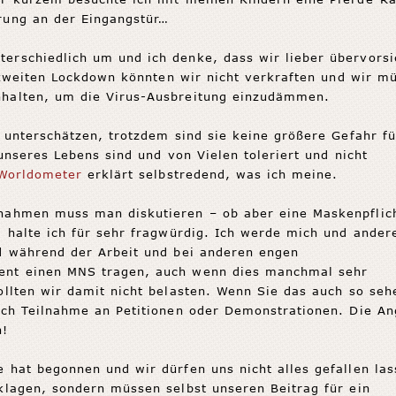
rung an der Eingangstür…
erschiedlich um und ich denke, dass wir lieber übervorsi
en zweiten Lockdown könnten wir nicht verkraften und wir m
nhalten, um die Virus-Ausbreitung einzudämmen.
u unterschätzen, trotzdem sind sie keine größere Gefahr fü
 unseres Lebens sind und von Vielen toleriert und nicht
Worldometer
erklärt selbstredend, was ich meine.
nahmen muss man diskutieren – ob aber eine Maskenpflic
, halte ich für sehr fragwürdig. Ich werde mich und ander
nd während der Arbeit und bei anderen engen
ent einen MNS tragen, auch wenn dies manchmal sehr
ollten wir damit nicht belasten. Wenn Sie das auch so seh
rch Teilnahme an Petitionen oder Demonstrationen. Die An
n!
 hat begonnen und wir dürfen uns nicht alles gefallen las
klagen, sondern müssen selbst unseren Beitrag für ein