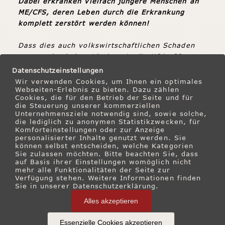
Dabei erkranken vielfach jüngere Menschen an
ME/CFS, deren Leben durch die Erkrankung
komplett zerstört werden können!
Dass dies auch volkswirtschaftlichen Schaden
verursacht, haben Länder wie die USA, GB etc.
längst erkannt, nur hierzulande will man das
Datenschutzeinstellungen
nicht wahrhaben!
Wir verwenden Cookies, um Ihnen ein optimales
Webseiten-Erlebnis zu bieten. Dazu zählen
Cookies, die für den Betrieb der Seite und für
Hier geht es zur
Petition
.
die Steuerung unserer kommerziellen
Unternehmensziele notwendig sind, sowie solche,
die lediglich zu anonymen Statistikzwecken, für
Herzlichen Dank und viele Grüße
Komforteinstellungen oder zur Anzeige
personalisierter Inhalte genutzt werden. Sie
Sabine
können selbst entscheiden, welche Kategorien
Sie zulassen möchten. Bitte beachten Sie, dass
auf Basis ihrer Einstellungen womöglich nicht
mehr alle Funktionalitäten der Seite zur
Verfügung stehen. Weitere Informationen finden
Sie in unserer Datenschutzerklärung.
Alles akzeptieren
Essenzielle Cookies akzeptieren