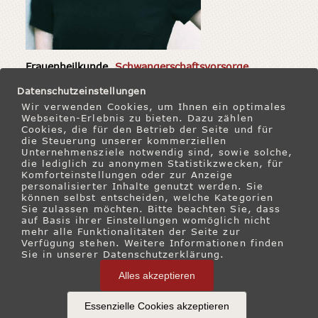
Frauenheilkunde,
Schwangerschaftsvorsorge
Privat- und Kassensprechstunde Gynäkologie
Datenschutzeinstellungen
und Geburtshilfe, Schwangerschaftsvorsorge,
Wir verwenden Cookies, um Ihnen ein optimales
Webseiten-Erlebnis zu bieten. Dazu zählen
Verhütungsberatung. Seit 2015 in der
Cookies, die für den Betrieb der Seite und für
Gynäkologie und Geburtshilfe tätig und ab 12.
die Steuerung unserer kommerziellen
März 2026 nach ihrer Babypause im
Ärzteteam
Unternehmensziele notwendig sind, sowie solche,
die lediglich zu anonymen Statistikzwecken, für
des
Ganzheitlichen Frauenarzt-Zentrums
Komforteinstellungen oder zur Anzeige
München
.
personalisierter Inhalte genutzt werden. Sie
können selbst entscheiden, welche Kategorien
Sie zulassen möchten. Bitte beachten Sie, dass
Fremdsprachen: Polnisch (2. Muttersprache) und
auf Basis ihrer Einstellungen womöglich nicht
Englisch
mehr alle Funktionalitäten der Seite zur
Verfügung stehen. Weitere Informationen finden
Sie in unserer Datenschutzerklärung.
-> Termin online buchen
Alles akzeptieren
Essenzielle Cookies akzeptieren