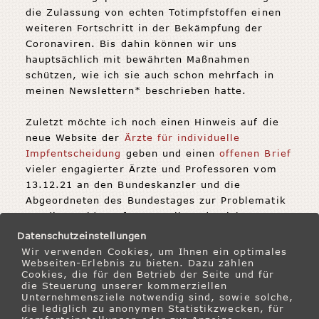
die Zulassung von echten Totimpfstoffen einen
weiteren Fortschritt in der Bekämpfung der
Coronaviren. Bis dahin können wir uns
hauptsächlich mit bewährten Maßnahmen
schützen, wie ich sie auch schon mehrfach in
meinen Newslettern* beschrieben hatte.
Zuletzt möchte ich noch einen Hinweis auf die
neue Website der
Ärzte für individuelle
Impfentscheidung
geben und einen
offenen Brief
vieler engagierter Ärzte und Professoren vom
13.12.21 an den Bundeskanzler und die
Abgeordneten des Bundestages zur Problematik
um die Covid-Impfungen teilen, den ich
vollumfänglich unterschreiben kann.
Datenschutzeinstellungen
Wir verwenden Cookies, um Ihnen ein optimales
Ich wünsche Ihnen eine friedvolle
Webseiten-Erlebnis zu bieten. Dazu zählen
Cookies, die für den Betrieb der Seite und für
Weihnachtszeit, bleiben Sie wachsam und vor
die Steuerung unserer kommerziellen
allem gesund!
Unternehmensziele notwendig sind, sowie solche,
die lediglich zu anonymen Statistikzwecken, für