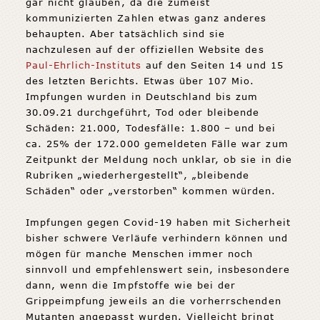
gar nicht glauben, da die zumeist
kommunizierten Zahlen etwas ganz anderes
behaupten. Aber tatsächlich sind sie
nachzulesen auf der offiziellen Website des
Paul-Ehrlich-Instituts
auf den Seiten 14 und 15
des letzten Berichts. Etwas über 107 Mio.
Impfungen wurden in Deutschland bis zum
30.09.21 durchgeführt, Tod oder bleibende
Schäden: 21.000, Todesfälle: 1.800 – und bei
ca. 25% der 172.000 gemeldeten Fälle war zum
Zeitpunkt der Meldung noch unklar, ob sie in die
Rubriken „wiederhergestellt“, „bleibende
Schäden“ oder „verstorben“ kommen würden.
Impfungen gegen Covid-19 haben mit Sicherheit
bisher schwere Verläufe verhindern können und
mögen für manche Menschen immer noch
sinnvoll und empfehlenswert sein, insbesondere
dann, wenn die Impfstoffe wie bei der
Grippeimpfung jeweils an die vorherrschenden
Mutanten angepasst wurden. Vielleicht bringt