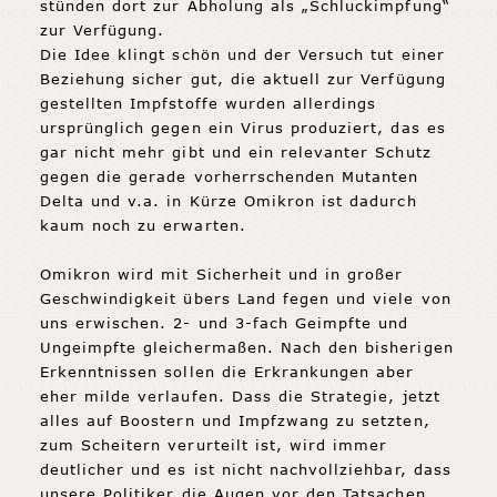
stünden dort zur Abholung als „Schluckimpfung“
zur Verfügung.
Die Idee klingt schön und der Versuch tut einer
Beziehung sicher gut, die aktuell zur Verfügung
gestellten Impfstoffe wurden allerdings
ursprünglich gegen ein Virus produziert, das es
gar nicht mehr gibt und ein relevanter Schutz
gegen die gerade vorherrschenden Mutanten
Delta und v.a. in Kürze Omikron ist dadurch
kaum noch zu erwarten.
Omikron wird mit Sicherheit und in großer
Geschwindigkeit übers Land fegen und viele von
uns erwischen. 2- und 3-fach Geimpfte und
Ungeimpfte gleichermaßen. Nach den bisherigen
Erkenntnissen sollen die Erkrankungen aber
eher milde verlaufen. Dass die Strategie, jetzt
alles auf Boostern und Impfzwang zu setzten,
zum Scheitern verurteilt ist, wird immer
deutlicher und es ist nicht nachvollziehbar, dass
unsere Politiker die Augen vor den Tatsachen