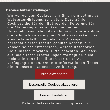
ganzheitliche Medizin
nennen.
Datenschutzeinstellungen
Freude am Leben und an der Arbeit, gute soziale
Wir verwenden Cookies, um Ihnen ein optimales
Webseiten-Erlebnis zu bieten. Dazu zählen
Kontakte und Lebensbegleiter, die uns nähren –
Cookies, die für den Betrieb der Seite und für
das wünschen wir Ihnen und uns selbst
die Steuerung unserer kommerziellen
gleichermaßen und freuen uns auf die Arbeit mit
Unternehmensziele notwendig sind, sowie solche,
die lediglich zu anonymen Statistikzwecken, für
Ihnen. Lesen Sie hierzu auch die
Vision von Dr.
Komforteinstellungen oder zur Anzeige
Villinger
und den Newsletter vom 01.01.2025
personalisierter Inhalte genutzt werden. Sie
über
Lebensbegleiter
.
können selbst entscheiden, welche Kategorien
Sie zulassen möchten. Bitte beachten Sie, dass
auf Basis ihrer Einstellungen womöglich nicht
Und wenn Sie mögen, lesen Sie gerne die
mehr alle Funktionalitäten der Seite zur
Verfügung stehen. Weitere Informationen finden
Historie
, wie sich diese Praxisphilosophie über
Sie in unserer Datenschutzerklärung.
viele Jahre entwickelt hat.
Alles akzeptieren
Essenzielle Cookies akzeptieren
Einzeln bestätigen
© 2002 - 2026 Dr. Thomas Villinger |
IMPRESSUM
|
DATENSCHUTZERKLÄRUNG
Datenschutzerklärung
|
Impressum
Cookies